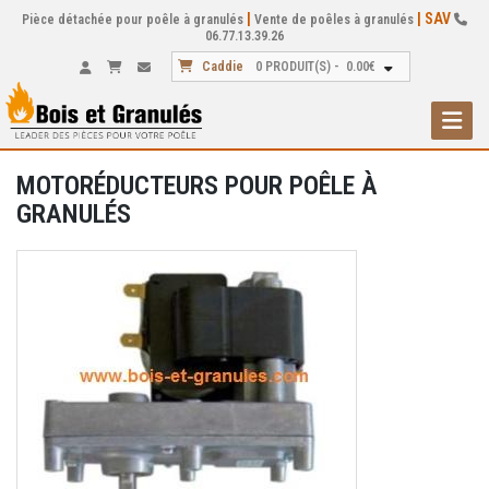
|
| SAV
Pièce détachée pour poêle à granulés
Vente de poêles à granulés
06.77.13.39.26
Caddie
0
PRODUIT(S) -
0.00
€
Toggle
MOTORÉDUCTEURS POUR POÊLE À
GRANULÉS