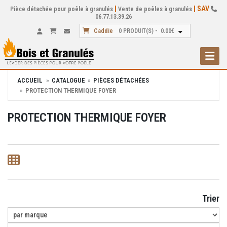
|
| SAV
Pièce détachée pour poêle à granulés
Vente de poêles à granulés
06.77.13.39.26
Caddie
0
PRODUIT(S) -
0.00
€
Toggle
ACCUEIL
CATALOGUE
PIÈCES DÉTACHÉES
PROTECTION THERMIQUE FOYER
PROTECTION THERMIQUE FOYER
Trier